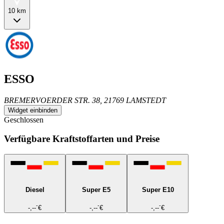
10 km
ESSO
BREMERVOERDER STR. 38, 21769 LAMSTEDT
Widget einbinden
Geschlossen
Verfügbare Kraftstoffarten und Preise
Diesel
Super E5
Super E10
-
-
-
-,--
€
-,--
€
-,--
€