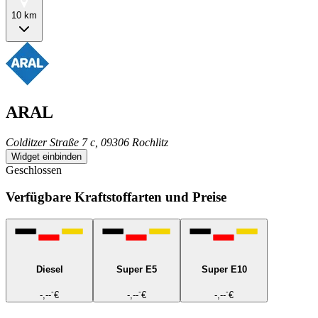
10 km
ARAL
Colditzer Straße 7 c, 09306 Rochlitz
Widget einbinden
Geschlossen
Verfügbare Kraftstoffarten und Preise
Diesel
Super E5
Super E10
-
-
-
-,--
€
-,--
€
-,--
€