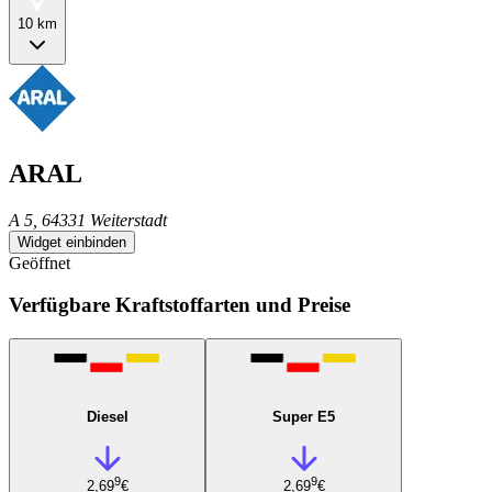
10 km
ARAL
A 5, 64331 Weiterstadt
Widget einbinden
Geöffnet
Verfügbare Kraftstoffarten und Preise
Diesel
Super E5
9
9
2,69
€
2,69
€