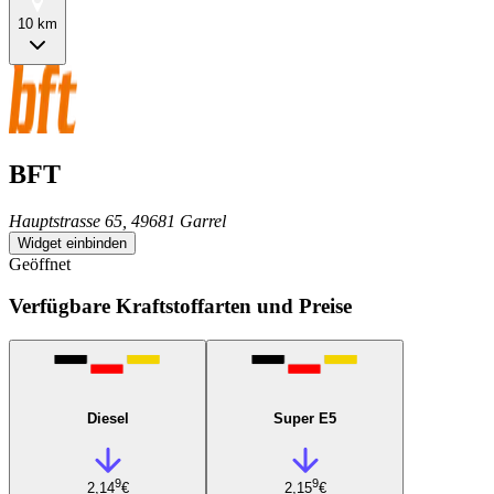
10 km
BFT
Hauptstrasse 65, 49681 Garrel
Widget einbinden
Geöffnet
Verfügbare Kraftstoffarten und Preise
Diesel
Super E5
9
9
2,14
€
2,15
€