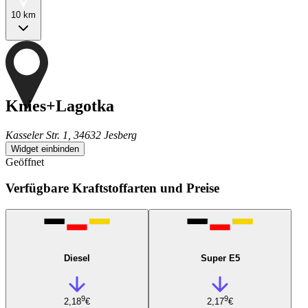
10 km
Knies+Lagotka
Kasseler Str. 1, 34632 Jesberg
Widget einbinden
Geöffnet
Verfügbare Kraftstoffarten und Preise
Diesel
Super E5
9
9
2,18
€
2,17
€