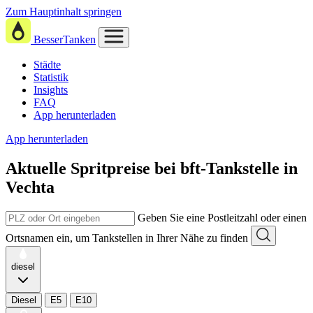
Zum Hauptinhalt springen
BesserTanken
Städte
Statistik
Insights
FAQ
App herunterladen
App herunterladen
Aktuelle Spritpreise
bei
bft-Tankstelle in
Vechta
Geben Sie eine Postleitzahl oder einen
Ortsnamen ein, um Tankstellen in Ihrer Nähe zu finden
diesel
Diesel
E5
E10