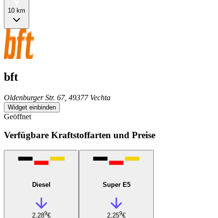
10 km
bft
Oldenburger Str. 67, 49377 Vechta
Widget einbinden
Geöffnet
Verfügbare Kraftstoffarten und Preise
Diesel
Super E5
9
9
2,28
€
2,25
€