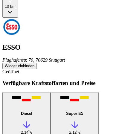
10 km
ESSO
Flughafenstr. 70, 70629 Stuttgart
Widget einbinden
Geöffnet
Verfügbare Kraftstoffarten und Preise
Diesel
Super E5
9
9
2,14
€
2,12
€