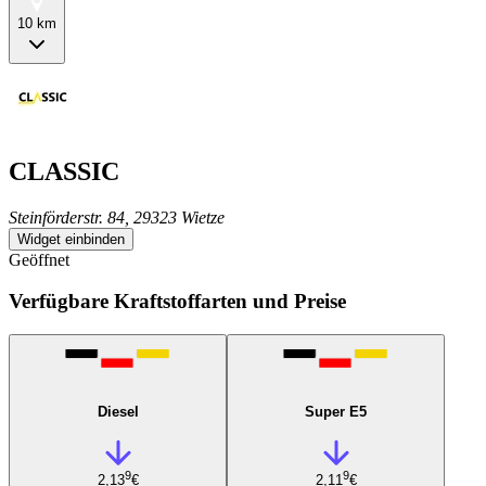
10 km
CLASSIC
Steinförderstr. 84, 29323 Wietze
Widget einbinden
Geöffnet
Verfügbare Kraftstoffarten und Preise
Diesel
Super E5
9
9
2,13
€
2,11
€