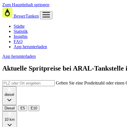
Zum Hauptinhalt springen
BesserTanken
Städte
Statistik
Insights
FAQ
App herunterladen
App herunterladen
Aktuelle Spritpreise
bei
ARAL-Tankstelle 
Geben Sie eine Postleitzahl oder einen
diesel
Diesel
E5
E10
10 km