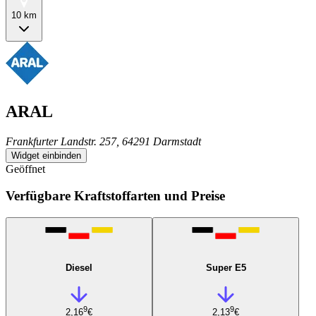
10 km
ARAL
Frankfurter Landstr. 257, 64291 Darmstadt
Widget einbinden
Geöffnet
Verfügbare Kraftstoffarten und Preise
Diesel
Super E5
9
9
2,16
€
2,13
€