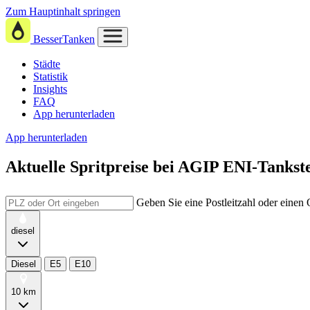
Zum Hauptinhalt springen
BesserTanken
Städte
Statistik
Insights
FAQ
App herunterladen
App herunterladen
Aktuelle Spritpreise
bei
AGIP ENI-Tankste
Geben Sie eine Postleitzahl oder einen
diesel
Diesel
E5
E10
10 km