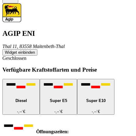
AGIP ENI
Thal 11, 83558 Maitenbeth-Thal
Widget einbinden
Geschlossen
Verfügbare Kraftstoffarten und Preise
Diesel
Super E5
Super E10
-
-
-
-,--
€
-,--
€
-,--
€
Öffnungszeiten: