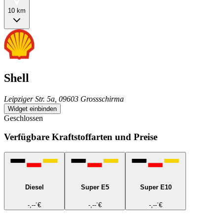
10 km
Shell
Leipziger Str. 5a, 09603 Grossschirma
Widget einbinden
Geschlossen
Verfügbare Kraftstoffarten und Preise
Diesel
Super E5
Super E10
-
-
-
-,--
€
-,--
€
-,--
€