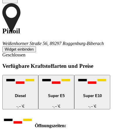
Pinoil
Weißenhorner Straße 56, 89297 Roggenburg-Biberach
Widget einbinden
Geschlossen
Verfügbare Kraftstoffarten und Preise
Diesel
Super E5
Super E10
-
-
-
-,--
€
-,--
€
-,--
€
Öffnungszeiten: