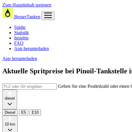
Zum Hauptinhalt springen
BesserTanken
Städte
Statistik
Insights
FAQ
App herunterladen
App herunterladen
Aktuelle Spritpreise
bei
Pinoil-Tankstelle
Geben Sie eine Postleitzahl oder einen
diesel
Diesel
E5
E10
10 km