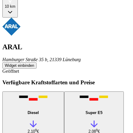
10 km
ARAL
Hamburger Straße 35 b, 21339 Lüneburg
Widget einbinden
Geöffnet
Verfügbare Kraftstoffarten und Preise
Diesel
Super E5
9
9
2,10
€
2,08
€