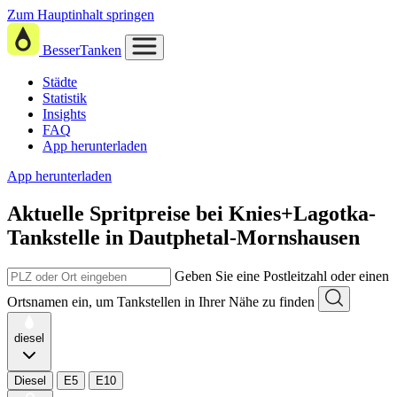
Zum Hauptinhalt springen
BesserTanken
Städte
Statistik
Insights
FAQ
App herunterladen
App herunterladen
Aktuelle Spritpreise
bei
Knies+Lagotka-
Tankstelle in Dautphetal-Mornshausen
Geben Sie eine Postleitzahl oder einen
Ortsnamen ein, um Tankstellen in Ihrer Nähe zu finden
diesel
Diesel
E5
E10