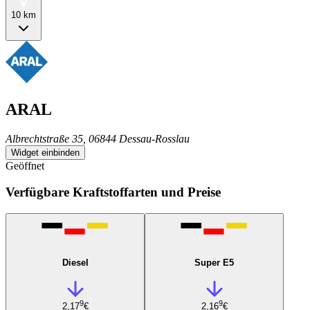
10 km
ARAL
Albrechtstraße 35, 06844 Dessau-Rosslau
Widget einbinden
Geöffnet
Verfügbare Kraftstoffarten und Preise
Diesel
Super E5
9
9
2,17
€
2,16
€