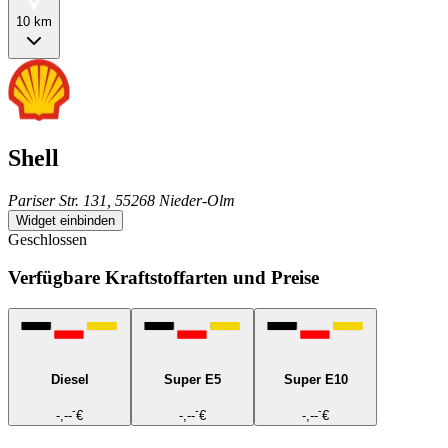
10 km
Shell
Pariser Str. 131, 55268 Nieder-Olm
Widget einbinden
Geschlossen
Verfügbare Kraftstoffarten und Preise
Diesel
Super E5
Super E10
-
-
-
-,--
€
-,--
€
-,--
€