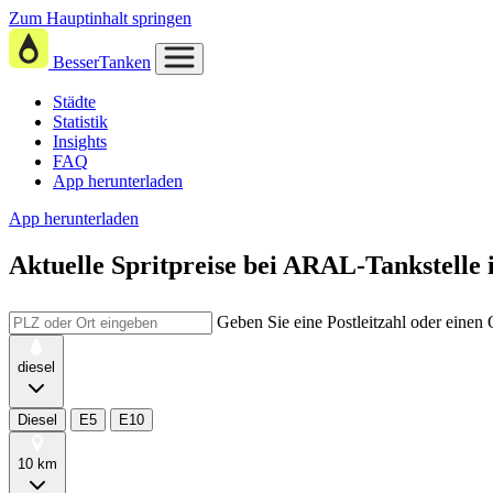
Zum Hauptinhalt springen
BesserTanken
Städte
Statistik
Insights
FAQ
App herunterladen
App herunterladen
Aktuelle Spritpreise
bei
ARAL-Tankstelle 
Geben Sie eine Postleitzahl oder einen
diesel
Diesel
E5
E10
10 km