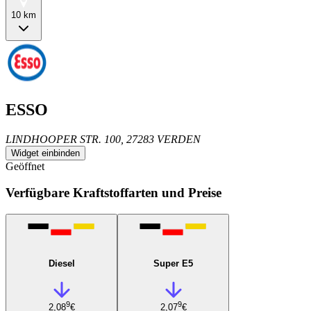
10 km
ESSO
LINDHOOPER STR. 100, 27283 VERDEN
Widget einbinden
Geöffnet
Verfügbare Kraftstoffarten und Preise
Diesel
Super E5
9
9
2,08
€
2,07
€