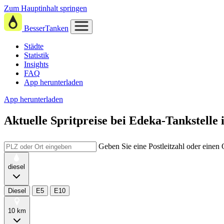
Zum Hauptinhalt springen
BesserTanken
Städte
Statistik
Insights
FAQ
App herunterladen
App herunterladen
Aktuelle Spritpreise
bei
Edeka-Tankstelle 
Geben Sie eine Postleitzahl oder einen
diesel
Diesel
E5
E10
10 km