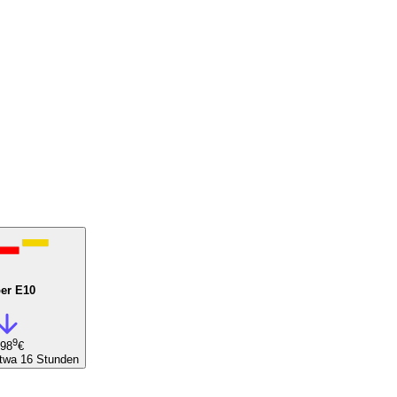
er E10
9
,98
€
etwa 16 Stunden