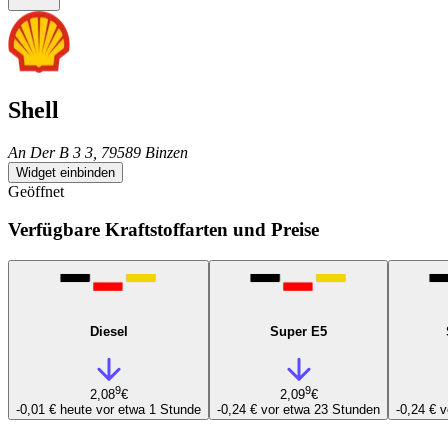
Shell
An Der B 3 3, 79589 Binzen
Widget einbinden
Geöffnet
Verfügbare Kraftstoffarten und Preise
Diesel
Super E5
9
9
2,08
€
2,09
€
-0,01 €
heute vor etwa 1 Stunde
-0,24 €
vor etwa 23 Stunden
-0,24 €
v