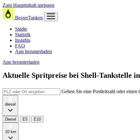
Zum Hauptinhalt springen
BesserTanken
Städte
Statistik
Insights
FAQ
App herunterladen
App herunterladen
Aktuelle Spritpreise
bei
Shell-Tankstelle i
Geben Sie eine Postleitzahl oder einen
diesel
Diesel
E5
E10
10 km