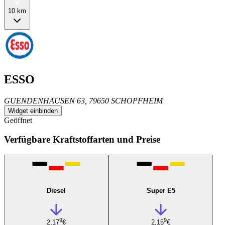
10 km
ESSO
GUENDENHAUSEN 63, 79650 SCHOPFHEIM
Widget einbinden
Geöffnet
Verfügbare Kraftstoffarten und Preise
Diesel
Super E5
9
9
2,17
€
2,15
€