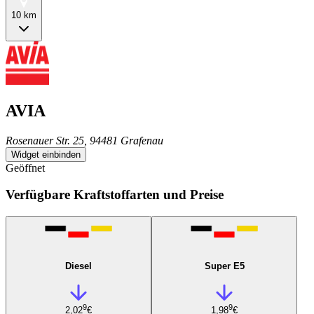
10 km
AVIA
Rosenauer Str. 25, 94481 Grafenau
Widget einbinden
Geöffnet
Verfügbare Kraftstoffarten und Preise
Diesel
Super E5
9
9
2,02
€
1,98
€