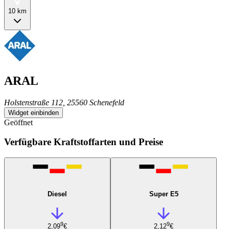
10 km
ARAL
Holstenstraße 112, 25560 Schenefeld
Widget einbinden
Geöffnet
Verfügbare Kraftstoffarten und Preise
Diesel
Super E5
9
9
2,09
€
2,12
€