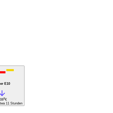
er E10
9
,08
€
etwa 11 Stunden