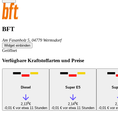
BFT
Am Fasanholz 5, 04779 Wermsdorf
Widget einbinden
Geöffnet
Verfügbare Kraftstoffarten und Preise
Diesel
Super E5
Sup
9
9
2,13
€
2,14
€
2
-0,01 €
vor etwa 11 Stunden
-0,01 €
vor etwa 11 Stunden
-0,01 €
vor 