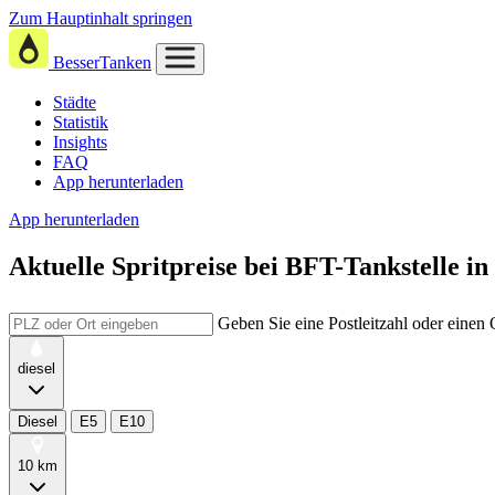
Zum Hauptinhalt springen
BesserTanken
Städte
Statistik
Insights
FAQ
App herunterladen
App herunterladen
Aktuelle Spritpreise
bei
BFT-Tankstelle i
Geben Sie eine Postleitzahl oder einen
diesel
Diesel
E5
E10
10 km