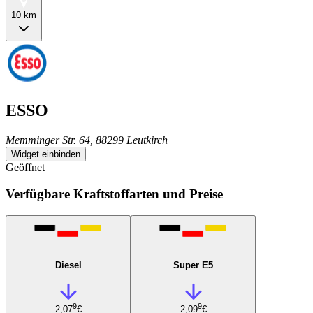
10 km
ESSO
Memminger Str. 64, 88299 Leutkirch
Widget einbinden
Geöffnet
Verfügbare Kraftstoffarten und Preise
Diesel
Super E5
9
9
2,07
€
2,09
€