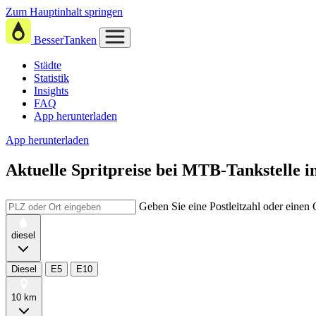
Zum Hauptinhalt springen
BesserTanken
Städte
Statistik
Insights
FAQ
App herunterladen
App herunterladen
Aktuelle Spritpreise
bei
MTB-Tankstelle i
Geben Sie eine Postleitzahl oder einen
diesel
Diesel
E5
E10
10 km