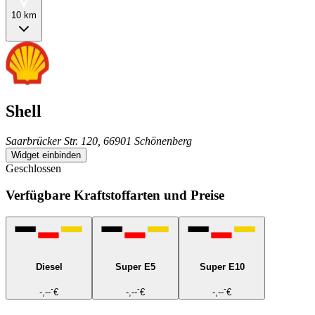
10 km
Shell
Saarbrücker Str. 120, 66901 Schönenberg
Widget einbinden
Geschlossen
Verfügbare Kraftstoffarten und Preise
Diesel
Super E5
Super E10
-
-
-
-,--
€
-,--
€
-,--
€