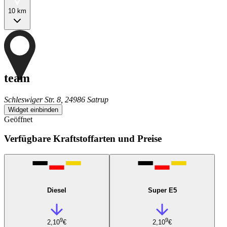
10 km
team
Schleswiger Str. 8, 24986 Satrup
Widget einbinden
Geöffnet
Verfügbare Kraftstoffarten und Preise
Diesel
Super E5
9
9
2,10
€
2,10
€