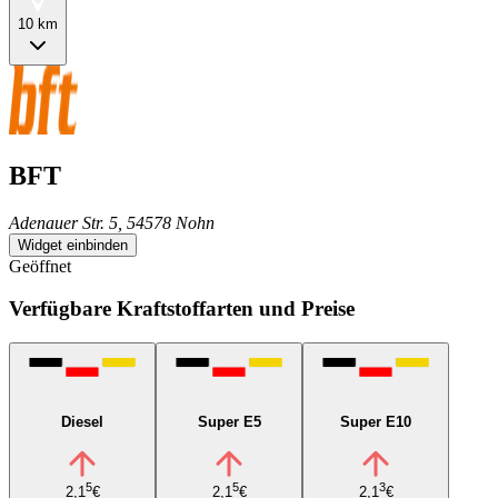
10 km
BFT
Adenauer Str. 5, 54578 Nohn
Widget einbinden
Geöffnet
Verfügbare Kraftstoffarten und Preise
Diesel
Super E5
Super E10
5
5
3
2,1
€
2,1
€
2,1
€