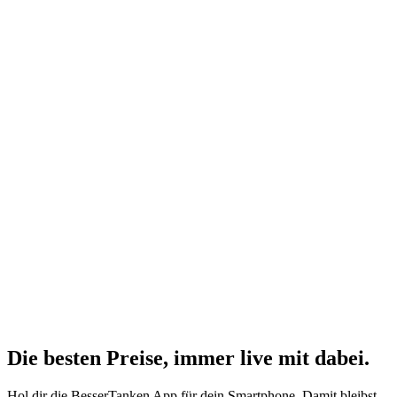
Die besten Preise,
immer live
mit
dabei.
Hol dir die BesserTanken App für dein Smartphone. Damit bleibst