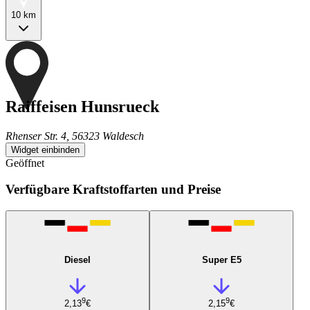
10 km
Raiffeisen Hunsrueck
Rhenser Str. 4, 56323 Waldesch
Widget einbinden
Geöffnet
Verfügbare Kraftstoffarten und Preise
Diesel
Super E5
9
9
2,13
€
2,15
€