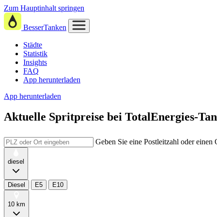
Zum Hauptinhalt springen
BesserTanken
Städte
Statistik
Insights
FAQ
App herunterladen
App herunterladen
Aktuelle Spritpreise
bei
TotalEnergies-Tan
Geben Sie eine Postleitzahl oder einen
diesel
Diesel
E5
E10
10 km