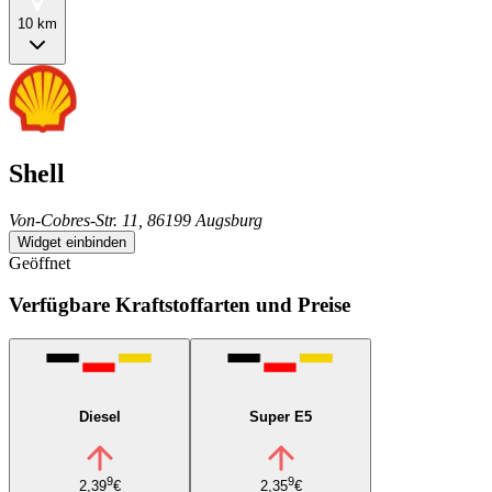
10 km
Shell
Von-Cobres-Str. 11, 86199 Augsburg
Widget einbinden
Geöffnet
Verfügbare Kraftstoffarten und Preise
Diesel
Super E5
9
9
2,39
€
2,35
€