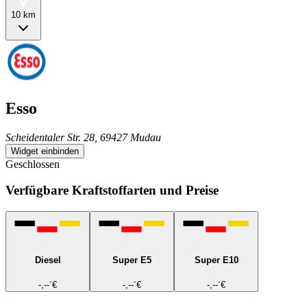
10 km
Esso
Scheidentaler Str. 28, 69427 Mudau
Widget einbinden
Geschlossen
Verfügbare Kraftstoffarten und Preise
Diesel
Super E5
Super E10
-
-
-
-,--
€
-,--
€
-,--
€