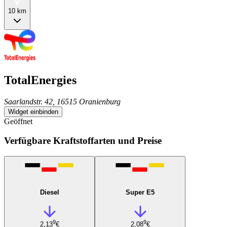
10 km
TotalEnergies
Saarlandstr. 42, 16515 Oranienburg
Widget einbinden
Geöffnet
Verfügbare Kraftstoffarten und Preise
Diesel
Super E5
9
9
2,13
€
2,08
€