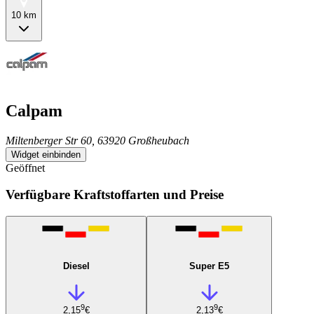
10 km
Calpam
Miltenberger Str 60, 63920 Großheubach
Widget einbinden
Geöffnet
Verfügbare Kraftstoffarten und Preise
Diesel
Super E5
9
9
2,15
€
2,13
€