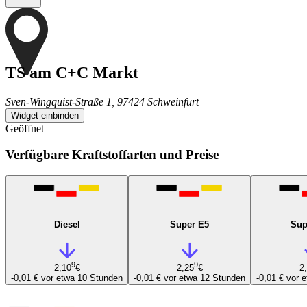
TS am C+C Markt
Sven-Wingquist-Straße 1, 97424 Schweinfurt
Widget einbinden
Geöffnet
Verfügbare Kraftstoffarten und Preise
Diesel
Super E5
Sup
9
9
2,10
€
2,25
€
2
-0,01 €
vor etwa 10 Stunden
-0,01 €
vor etwa 12 Stunden
-0,01 €
vor 