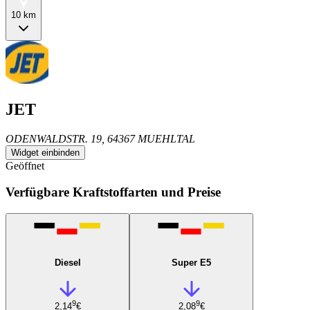
10 km
JET
ODENWALDSTR. 19, 64367 MUEHLTAL
Widget einbinden
Geöffnet
Verfügbare Kraftstoffarten und Preise
Diesel
Super E5
9
9
2,14
€
2,08
€