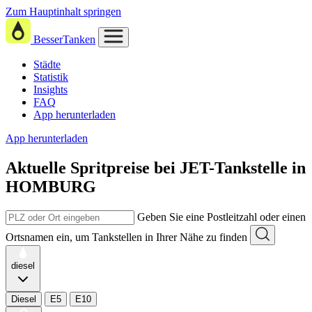
Zum Hauptinhalt springen
BesserTanken
Städte
Statistik
Insights
FAQ
App herunterladen
App herunterladen
Aktuelle Spritpreise
bei
JET-Tankstelle in
HOMBURG
Geben Sie eine Postleitzahl oder einen
Ortsnamen ein, um Tankstellen in Ihrer Nähe zu finden
diesel
Diesel
E5
E10