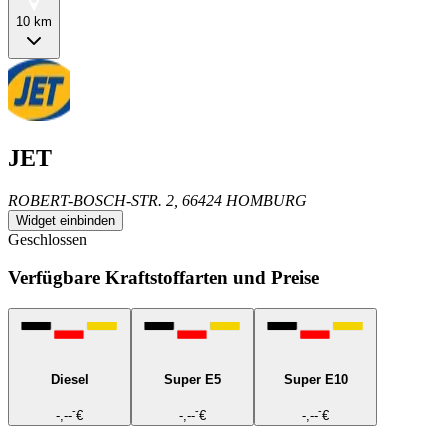
10 km
JET
ROBERT-BOSCH-STR. 2, 66424 HOMBURG
Widget einbinden
Geschlossen
Verfügbare Kraftstoffarten und Preise
Diesel
Super E5
Super E10
-
-
-
-,--
€
-,--
€
-,--
€