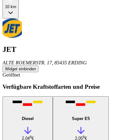
10 km
JET
ALTE ROEMERSTR. 17, 85435 ERDING
Widget einbinden
Geöffnet
Verfügbare Kraftstoffarten und Preise
Diesel
Super E5
9
9
2,04
€
2,05
€