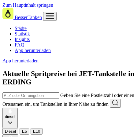
Zum Hauptinhalt springen
BesserTanken
Städte
Statistik
Insights
FAQ
App herunterladen
App herunterladen
Aktuelle Spritpreise
bei
JET-Tankstelle in
ERDING
Geben Sie eine Postleitzahl oder einen
Ortsnamen ein, um Tankstellen in Ihrer Nähe zu finden
diesel
Diesel
E5
E10