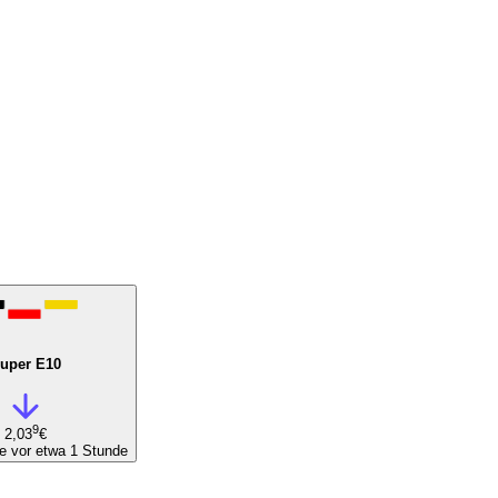
uper E10
9
2,03
€
e vor etwa 1 Stunde