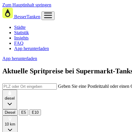
Zum Hauptinhalt springen
BesserTanken
Städte
Statistik
Insights
FAQ
App herunterladen
App herunterladen
Aktuelle Spritpreise
bei
Supermarkt-Tanks
Geben Sie eine Postleitzahl oder einen
diesel
Diesel
E5
E10
10 km