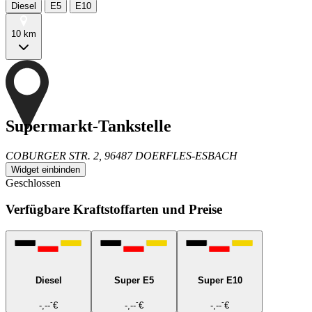
Diesel
E5
E10
10 km
Supermarkt-Tankstelle
COBURGER STR. 2, 96487 DOERFLES-ESBACH
Widget einbinden
Geschlossen
Verfügbare Kraftstoffarten und Preise
Diesel
Super E5
Super E10
-
-
-
-,--
€
-,--
€
-,--
€