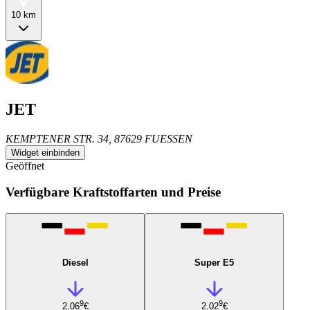
10 km
JET
KEMPTENER STR. 34, 87629 FUESSEN
Widget einbinden
Geöffnet
Verfügbare Kraftstoffarten und Preise
Diesel
Super E5
9
9
2,06
€
2,02
€