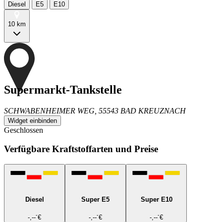
Diesel
E5
E10
10 km
Supermarkt-Tankstelle
SCHWABENHEIMER WEG, 55543 BAD KREUZNACH
Widget einbinden
Geschlossen
Verfügbare Kraftstoffarten und Preise
Diesel
Super E5
Super E10
-
-
-
-,--
€
-,--
€
-,--
€