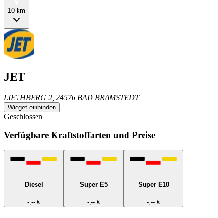
10 km
JET
LIETHBERG 2, 24576 BAD BRAMSTEDT
Widget einbinden
Geschlossen
Verfügbare Kraftstoffarten und Preise
Diesel
Super E5
Super E10
-
-
-
-,--
€
-,--
€
-,--
€