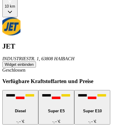
10 km
JET
INDUSTRIESTR. 1, 63808 HAIBACH
Widget einbinden
Geschlossen
Verfügbare Kraftstoffarten und Preise
Diesel
Super E5
Super E10
-
-
-
-,--
€
-,--
€
-,--
€