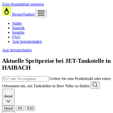
Zum Hauptinhalt springen
BesserTanken
Städte
Statistik
Insights
FAQ
App herunterladen
App herunterladen
Aktuelle Spritpreise
bei
JET-Tankstelle in
HAIBACH
Geben Sie eine Postleitzahl oder einen
Ortsnamen ein, um Tankstellen in Ihrer Nähe zu finden
diesel
Diesel
E5
E10