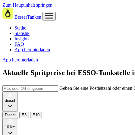
Zum Hauptinhalt springen
BesserTanken
Städte
Statistik
Insights
FAQ
App herunterladen
App herunterladen
Aktuelle Spritpreise
bei
ESSO-Tankstel
Geben Sie eine Postleitzahl oder einen
diesel
Diesel
E5
E10
10 km