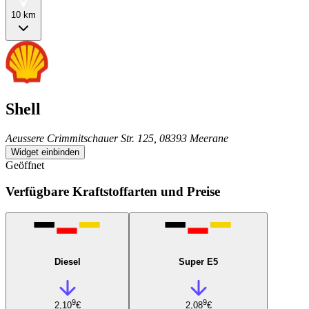
10 km
Shell
Aeussere Crimmitschauer Str. 125, 08393 Meerane
Widget einbinden
Geöffnet
Verfügbare Kraftstoffarten und Preise
Diesel
Super E5
9
9
2,10
€
2,08
€