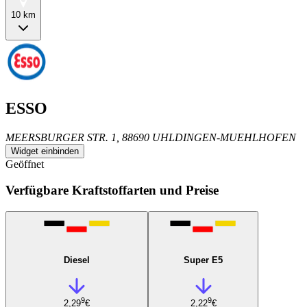
10 km
ESSO
MEERSBURGER STR. 1, 88690 UHLDINGEN-MUEHLHOFEN
Widget einbinden
Geöffnet
Verfügbare Kraftstoffarten und Preise
Diesel
Super E5
9
9
2,29
€
2,22
€