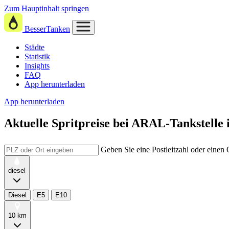
Zum Hauptinhalt springen
BesserTanken
Städte
Statistik
Insights
FAQ
App herunterladen
App herunterladen
Aktuelle Spritpreise
bei
ARAL-Tankstelle i
Geben Sie eine Postleitzahl oder einen
diesel
Diesel
E5
E10
10 km